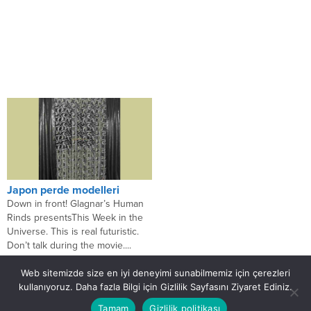
Japon perde modelleri
Down in front! Glagnar’s Human
Rinds presentsThis Week in the
Universe. This is real futuristic.
Don’t talk during the movie....
Web sitemizde size en iyi deneyimi sunabilmemiz için çerezleri
kullanıyoruz. Daha fazla Bilgi için Gizlilik Sayfasını Ziyaret Ediniz.
Artık herşey çok pratik
Tamam
Gizlilik politikası