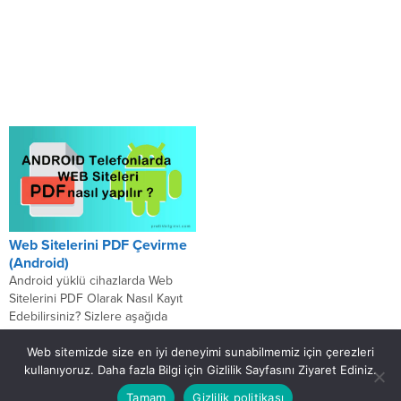
Web Sitelerini PDF Çevirme
(Android)
Android yüklü cihazlarda Web
Sitelerini PDF Olarak Nasıl Kayıt
Edebilirsiniz? Sizlere aşağıda
resimli olarak Android yüklü mobil
cihazlarda “Web Sitelerini...
Web sitemizde size en iyi deneyimi sunabilmemiz için çerezleri
kullanıyoruz. Daha fazla Bilgi için Gizlilik Sayfasını Ziyaret Ediniz.
Artık herşey çok pratik
Tamam
Gizlilik politikası