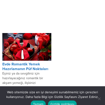
Evde Romantik Yemek
Hazırlamanın Püf Noktaları
Eşiniz ya da sevgiliniz için
hazırlayacağınız romantik bir
akşam yemeği, ilişkinizi
canlandıracak ve ona verdiğiniz
değeri hissetmesini sağlayacak
Web sitemizde size en iyi deneyimi sunabilmemiz için çerezleri
en etkili...
kullanıyoruz. Daha fazla Bilgi için Gizlilik Sayfasını Ziyaret Ediniz.
Artık herşey çok pratik
Tamam
Gizlilik politikası