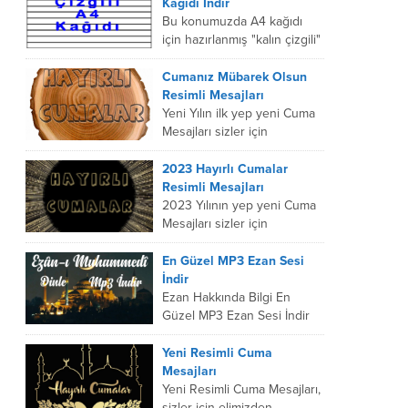
anlam değildir. Okullarda
Kağıdı İndir
çocuklar için...
Bu konumuzda A4 kağıdı
için hazırlanmış "kalın çizgili"
word olarak kullanımınıza
sunuyoruz. İndir
Cumanız Mübarek Olsun
butonundan zip olarak
Resimli Mesajları
indirebilir ve içindeki word...
Yeni Yılın ilk yep yeni Cuma
Mesajları sizler için
sitemizde yayında. Sosyal
ağlarda ve mesajlaşma
2023 Hayırlı Cumalar
platformlarında
Resimli Mesajları
sevdiklerinize
2023 Yılının yep yeni Cuma
gönderebileceğiniz harika
Mesajları sizler için
“Cumanız Mübarek...
sitemizde yayında. Sosyal
ağlarda ve mesajlaşma
En Güzel MP3 Ezan Sesi
platformlarında
İndir
sevdiklerinize
Ezan Hakkında Bilgi En
gönderebileceğiniz harika
Güzel MP3 Ezan Sesi İndir
“Cumanız Mübarek Olsun...
konusunda, Ezan namaz
vakitlerini bildirmek,
Yeni Resimli Cuma
Müslümanları namaza davet
Mesajları
etmek (çağırmak) için...
Yeni Resimli Cuma Mesajları,
sizler için elimizden