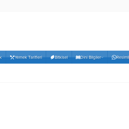
k
Yemek Tarifleri
Bitkisel
Dini Bilgiler
Resiml