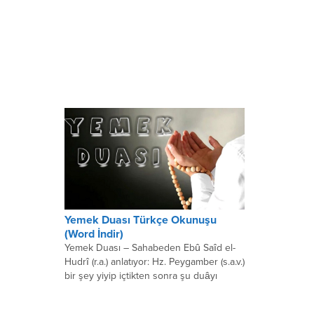
Yemek Duası Türkçe Okunuşu
(Word İndir)
Yemek Duası – Sahabeden Ebû Saîd el-
Hudrî (r.a.) anlatıyor: Hz. Peygamber (s.a.v.)
bir şey yiyip içtikten sonra şu duâyı
okurdu:...