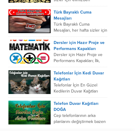
geldiğince her hafta “Yeni
Resimli Cuma Mesajları”
Türk Bayraklı Cuma
yaparak pratikbilgievi.net
Mesajları
sitesinde paylaşmaya
Türk Bayraklı Cuma
çalışıyoruz. Aşağıda...
Mesajları, her hafta sizler için
yaptığımız yeni “Resimli
Cuma Mesajları”na bu hafta
Dersler için Hazır Proje ve
TÜRK BAYRAK temalı
Performans Kapakları
resimler üzerine...
Dersler için Hazır Proje ve
Performans Kapakları; İlk,
Orta ve Lise Öğrencileri için
performans veya proje
Telefonlar İçin Kedi Duvar
ödevlerinde kullanmaları için
Kağıtları
bir...
Telefonlar İçin En Güzel
Kedilerin Duvar Kağıtları
Telefonlar İçin Kedi Duvar
Kağıtları, telefonların olmazsa
Telefon Duvar Kağıtları
olmazı birincisi cep telefonu
DOĞA
zil sesleri...
Cep telefonlarının arka
planlarını değiştirmek bazen
sıkıcılıktan kurtulmamıza
yardımcı olabilmektedir.