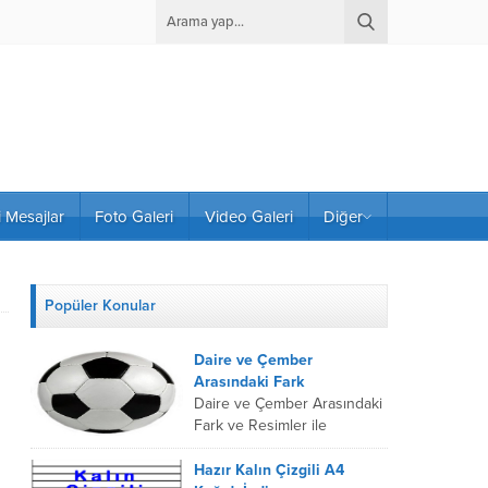
i Mesajlar
Foto Galeri
Video Galeri
Diğer
Popüler Konular
Daire ve Çember
Arasındaki Fark
Daire ve Çember Arasındaki
Fark ve Resimler ile
Örnekler Burada anlatmak
istediğimiz uzun uzadıya bir
Hazır Kalın Çizgili A4